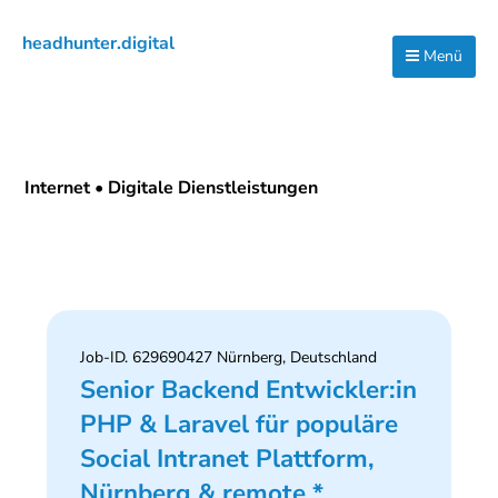
Zur
Zum
Zur
headhunter.digital
Hauptnavigation
Inhalt
Seitenspalte
Menü
Ilias
springen
springen
springen
Vassiliou
Internet • Digitale Dienstleistungen
Job-ID. 629690427 Nürnberg, Deutschland
Senior Backend Entwickler:in
PHP & Laravel für populäre
Social Intranet Plattform,
Nürnberg & remote *