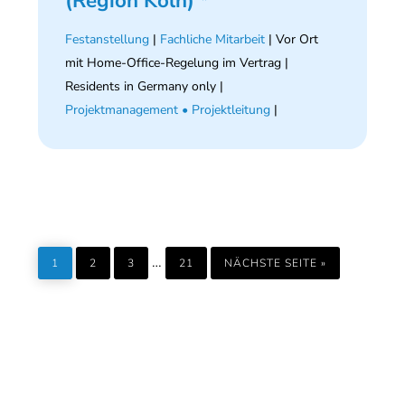
(Region Köln) *
Festanstellung
|
Fachliche Mitarbeit
| Vor Ort
mit Home-Office-Regelung im Vertrag |
Residents in Germany only |
Projektmanagement • Projektleitung
|
SEITE
SEITE
SEITE
SEITE
AUFRUFEN
Weggelassene
…
1
2
3
21
NÄCHSTE SEITE
»
Zwischenseiten