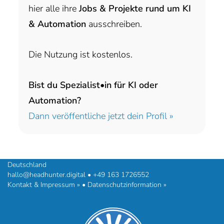
hier alle ihre
Jobs & Projekte rund um KI
& Automation
ausschreiben.
Die Nutzung ist kostenlos.
Bist du Spezialist•in für KI oder
Automation?
Dann veröffentliche jetzt dein Profil »
headhunter.digital • Ilias Vassiliou & Team
Hermann-Steinhäuser-Straße 43-47 • 63065 Offenbach am Main •
Deutschland
hallo@headhunter.digital
•
+49 163 1726552
Kontakt & Impressum »
•
Datenschutzinformation »